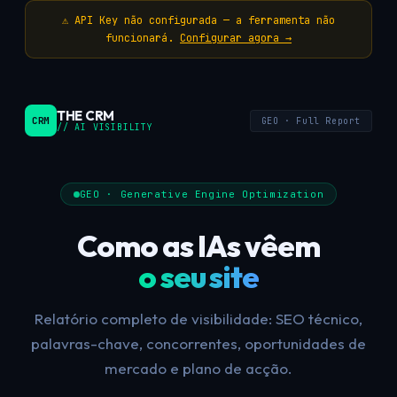
⚠ API Key não configurada — a ferramenta não
funcionará.
Configurar agora →
THE CRM
CRM
GEO · Full Report
// AI VISIBILITY
GEO · Generative Engine Optimization
Como as IAs vêem
o seu site
Relatório completo de visibilidade: SEO técnico,
palavras-chave, concorrentes, oportunidades de
mercado e plano de acção.