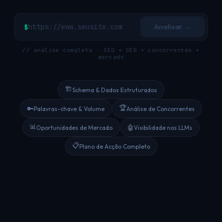
Analisar →
$
// análise completa · SEO + GEO + concorrentes +
mercado
🏗
Schema & Dados Estruturados
🏆
🔑
Palavras-chave & Volume
Análise de Concorrentes
📊
🤖
Oportunidades de Mercado
Visibilidade nos LLMs
📋
Plano de Acção Completo